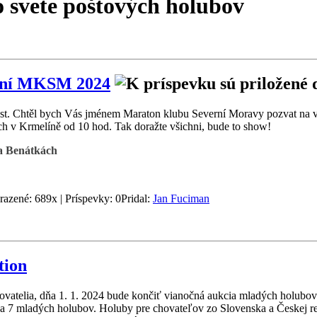
o svete poštových holubov
ení MKSM 2024
st. Chtěl bych Vás jménem Maraton klubu Severní Moravy pozvat na 
h v Krmelíně od 10 hod. Tak doražte všichni, bude to show!
a Benátkách
razené: 689x | Príspevky: 0
Pridal:
Jan Fuciman
tion
telia, dňa 1. 1. 2024 bude končiť vianočná aukcia mladých holubov 
ka 7 mladých holubov. Holuby pre chovateľov zo Slovenska a Českej r