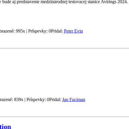
bude aj predstavenie medzinárodnej testovacej stanice Avirings 2024.
brazené: 995x | Príspevky: 0
Pridal:
Peter Evin
razené: 839x | Príspevky: 0
Pridal:
Jan Fuciman
tion