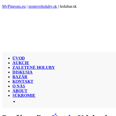
MyPigeons.eu
|
postoveholuby.sk
| holubar.sk
ÚVOD
AUKCIE
ZALETENÉ HOLUBY
DISKUSIA
BAZÁR
KONTAKT
O NÁS
ABOUT
SÚKROMIE