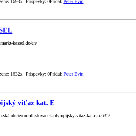
zené: 1693x | Príspevky: 0
Pridal:
Peter Evin
SEL
markt-kassel.de/en/
zené: 1632x | Príspevky: 0
Pridal:
Peter Evin
ijský víťaz kat. E
r.sk/aukcie/rudolf-slovacek-olympijsky-vitaz-kat-e-a-635/