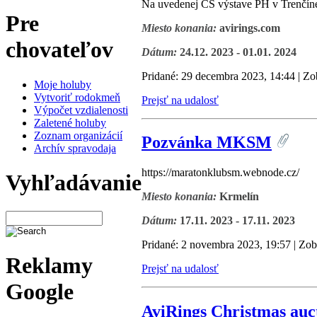
Na uvedenej CS výstave PH v Trenčíne 
Pre
Miesto konania:
avirings.com
chovateľov
Dátum:
24.12. 2023 - 01.01. 2024
Pridané: 29 decembra 2023, 14:44 | Zo
Moje holuby
Vytvoriť rodokmeň
Prejsť na udalosť
Výpočet vzdialenosti
Zaletené holuby
Zoznam organizácií
Pozvánka MKSM
Archív spravodaja
https://maratonklubsm.webnode.cz/
Vyhľadávanie
Miesto konania:
Krmelín
Dátum:
17.11. 2023 - 17.11. 2023
Pridané: 2 novembra 2023, 19:57 | Zob
Reklamy
Prejsť na udalosť
Google
AviRings Christmas auc