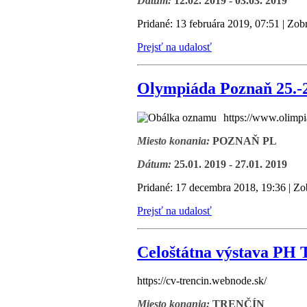
Dátum:
12.02. 2019 - 03.03. 2019
Pridané: 13 februára 2019, 07:51 | Zob
Prejsť na udalosť
Olympiáda Poznaň 25.-2
https://www.olim
Miesto konania:
POZNAŇ PL
Dátum:
25.01. 2019 - 27.01. 2019
Pridané: 17 decembra 2018, 19:36 | Zo
Prejsť na udalosť
Celoštátna výstava PH 
https://cv-trencin.webnode.sk/
Miesto konania:
TRENČÍN