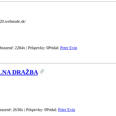
2020.webnode.sk/
brazené: 2284x | Príspevky: 0
Pridal:
Peter Evin
ÁLNA DRAŽBA
razené: 2638x | Príspevky: 0
Pridal:
Peter Evin