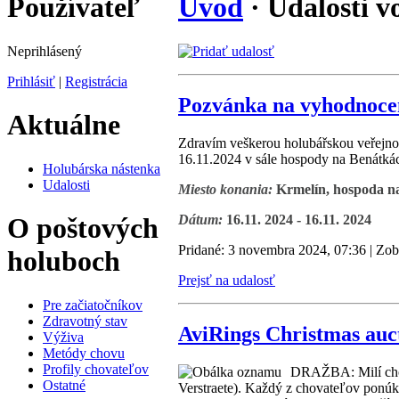
Používateľ
Úvod
· Udalosti v
Neprihlásený
Prihlásiť
|
Registrácia
Pozvánka na vyhodnoc
Aktuálne
Zdravím veškerou holubářskou veřejno
16.11.2024 v sále hospody na Benátkác
Holubárska nástenka
Udalosti
Miesto konania:
Krmelín, hospoda n
Dátum:
16.11. 2024 - 16.11. 2024
O poštových
Pridané: 3 novembra 2024, 07:36 | Zob
holuboch
Prejsť na udalosť
Pre začiatočníkov
Zdravotný stav
AviRings Christmas auc
Výživa
Metódy chovu
Profily chovateľov
DRAŽBA: Milí chova
Ostatné
Verstraete). Každý z chovateľov ponú