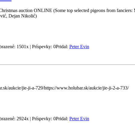
Christmas auction ONLINE (Some top selected pigeons from fanciers:
ović, Dejan Nikolić)
brazené: 1501x | Príspevky: 0
Pridal:
Peter Evin
.sk/aukcie/jie-ji-a-729/https://www.holubar.sk/aukcie/jie-ji-2-a-733/
brazené: 2924x | Príspevky: 0
Pridal:
Peter Evin