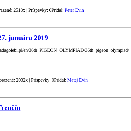
razené: 2518x | Príspevky: 0
Pridal:
Peter Evin
7. januára 2019
piadagolebi.pl/en/36th_PIGEON_OLYMPIAD/36th_pigeon_olympiad/
brazené: 2032x | Príspevky: 0
Pridal:
Matej Evin
Trenčín