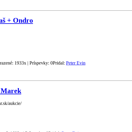
š + Ondro
razené: 1933x | Príspevky: 0
Pridal:
Peter Evin
 Marek
r.sk/aukcie/