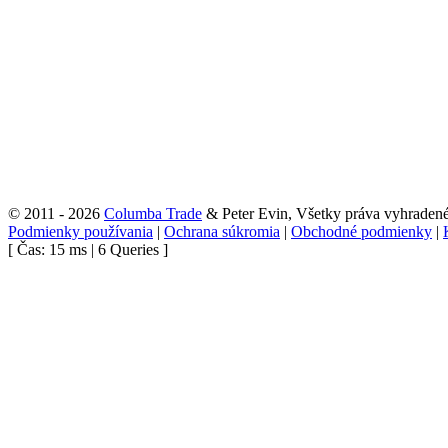
© 2011 - 2026
Columba Trade
& Peter Evin, Všetky práva vyhraden
Podmienky používania
|
Ochrana súkromia
|
Obchodné podmienky
|
[ Čas: 15 ms | 6 Queries ]