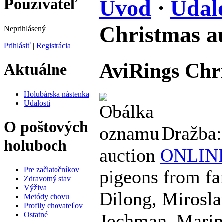
Používateľ
Úvod
·
Udalo
Christmas a
Neprihlásený
Prihlásiť
|
Registrácia
AviRings Chr
Aktuálne
Holubárska nástenka
Udalosti
O poštových
Dražba:
holuboch
auction
ONLIN
Pre začiatočníkov
pigeons from fa
Zdravotný stav
Výživa
Dilong, Mirosl
Metódy chovu
Profily chovateľov
Ostatné
Jochman, Marin