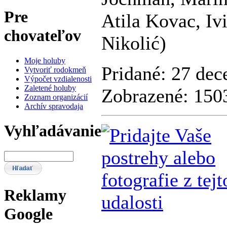
Pre
Atila Kovac, Iv
chovateľov
Nikolić)
Moje holuby
Pridané: 27 dec
Vytvoriť rodokmeň
Výpočet vzdialenosti
Zaletené holuby
Zobrazené: 150
Zoznam organizácií
Archív spravodaja
Vyhľadávanie
Reklamy
Google