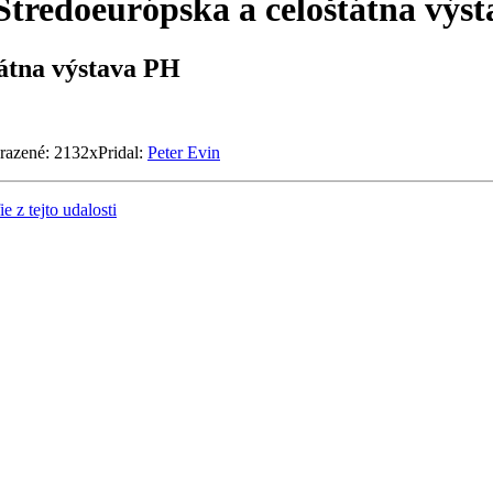
Stredoeurópska a celoštátna výs
tátna výstava PH
brazené: 2132x
Pridal:
Peter Evin