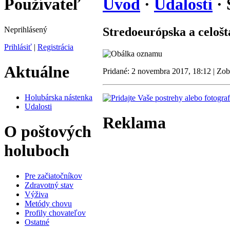
Používateľ
Úvod
·
Udalosti
· 
Neprihlásený
Stredoeurópska a celoš
Prihlásiť
|
Registrácia
Aktuálne
Pridané: 2 novembra 2017, 18:12 | Zo
Holubárska nástenka
Udalosti
Reklama
O poštových
holuboch
Pre začiatočníkov
Zdravotný stav
Výživa
Metódy chovu
Profily chovateľov
Ostatné