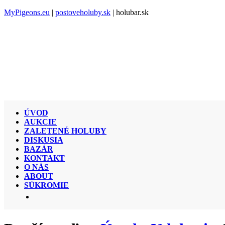
MyPigeons.eu
|
postoveholuby.sk
| holubar.sk
ÚVOD
AUKCIE
ZALETENÉ HOLUBY
DISKUSIA
BAZÁR
KONTAKT
O NÁS
ABOUT
SÚKROMIE