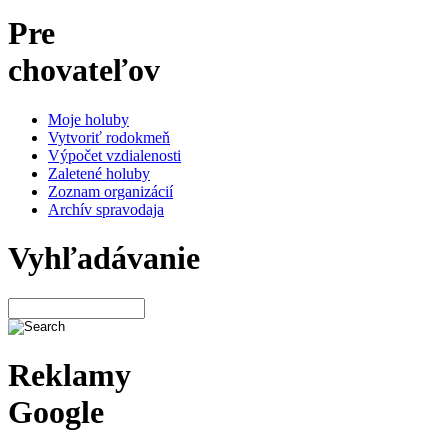
Pre
chovateľov
Moje holuby
Vytvoriť rodokmeň
Výpočet vzdialenosti
Zaletené holuby
Zoznam organizácií
Archív spravodaja
Vyhľadávanie
Reklamy
Google