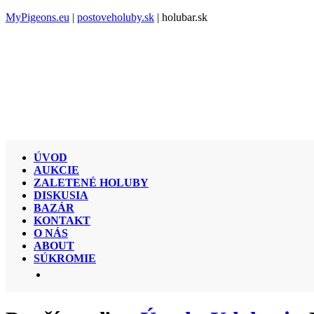
MyPigeons.eu
|
postoveholuby.sk
| holubar.sk
ÚVOD
AUKCIE
ZALETENÉ HOLUBY
DISKUSIA
BAZÁR
KONTAKT
O NÁS
ABOUT
SÚKROMIE