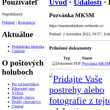
Používateľ
Úvod
·
Udalosti
·
Neprihlásený
Pozvánka MKSM
Prihlásiť
|
Registrácia
https://maratonklubsm.webnode.cz/
Aktuálne
Pridané: 2 novembra 2023, 19:57 | Zo
Holubárska nástenka
Priložené dokumenty
Udalosti
Typ
Názov
O poštových
Pozvánka MKS
holuboch
Pre začiatočníkov
Zdravotný stav
Výživa
Metódy chovu
Profily chovateľov
Ostatné