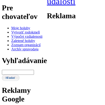
Pre
Reklama
chovateľov
Moje holuby
Vytvoriť rodokmeň
Výpočet vzdialenosti
Zaletené holuby
Zoznam organizácií
Archív spravodaja
Vyhľadávanie
Reklamy
Google