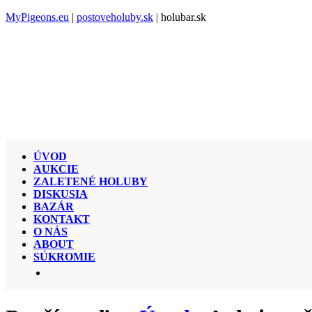
MyPigeons.eu
|
postoveholuby.sk
| holubar.sk
ÚVOD
AUKCIE
ZALETENÉ HOLUBY
DISKUSIA
BAZÁR
KONTAKT
O NÁS
ABOUT
SÚKROMIE