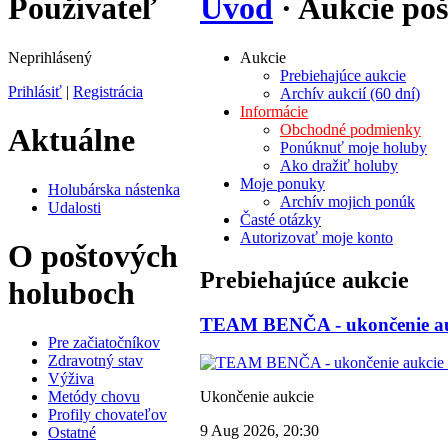
Používateľ
Úvod
· Aukcie po
Neprihlásený
Aukcie
Prebiehajúce aukcie
Prihlásiť
|
Registrácia
Archív aukcií (60 dní)
Informácie
Obchodné podmienky
Aktuálne
Ponúknuť moje holuby
Ako dražiť holuby
Moje ponuky
Holubárska nástenka
Archív mojich ponúk
Udalosti
Časté otázky
Autorizovať moje konto
O poštových
Prebiehajúce aukcie
holuboch
TEAM BENČA - ukončenie auk
Pre začiatočníkov
Zdravotný stav
Výživa
Metódy chovu
Ukončenie aukcie
Profily chovateľov
9 Aug 2026, 20:30
Ostatné