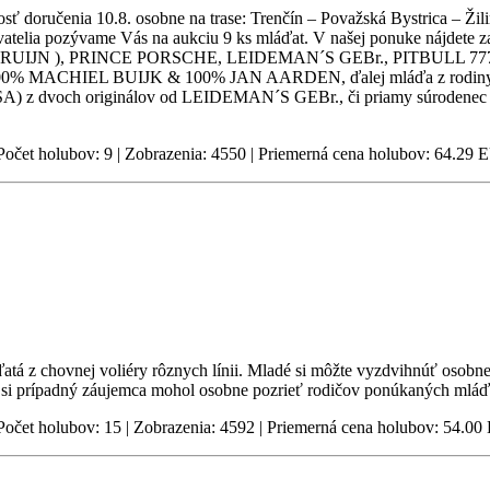
sť doručenia 10.8. osobne na trase: Trenčín – Považská Bystrica – Ž
vatelia pozývame Vás na aukciu 9 ks mláďat. V našej ponuke nájdete 
BRUIJN ), PRINCE PORSCHE, LEIDEMAN´S GEBr., PITBULL 777. V
00% MACHIEL BUIJK & 100% JAN AARDEN, ďalej mláďa z rodin
 dvoch originálov od LEIDEMAN´S GEBr., či priamy súrodenec 1. 
 Počet holubov: 9 | Zobrazenia: 4550 | Priemerná cena holubov: 64.29
á z chovnej voliéry rôznych línii. Mladé si môžte vyzdvihnúť osobn
si prípadný záujemca mohol osobne pozrieť rodičov ponúkaných mláď
 Počet holubov: 15 | Zobrazenia: 4592 | Priemerná cena holubov: 54.0