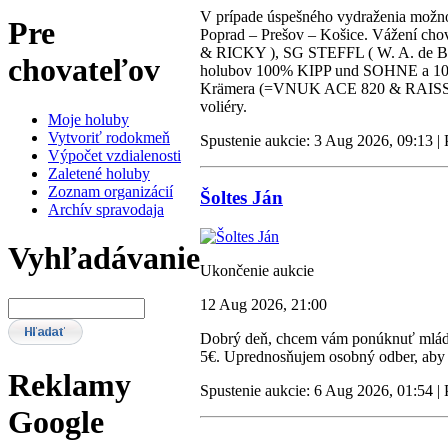
V prípade úspešného vydraženia možno
Pre
Poprad – Prešov – Košice. Vážení cho
& RICKY ), SG STEFFL ( W. A. de 
chovateľov
holubov 100% KIPP und SOHNE a 1
Krämera (=VNUK ACE 820 & RAISSA) z
voliéry.
Moje holuby
Vytvoriť rodokmeň
Spustenie aukcie: 3 Aug 2026, 09:13 |
Výpočet vzdialenosti
Zaletené holuby
Zoznam organizácií
Šoltes Ján
Archív spravodaja
Vyhľadávanie
Ukončenie aukcie
12 Aug 2026, 21:00
Dobrý deň, chcem vám ponúknuť mláďat
5€. Uprednosňujem osobný odber, aby 
Reklamy
Spustenie aukcie: 6 Aug 2026, 01:54 |
Google