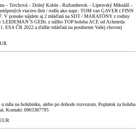
ilina – Terchová – Dolný Kubín - Ružomberok – Liptovský Mikuláš –
zastúpených viacero línii / rodín ako napr.: TOM van GAVER ( FINN
 ponuke nájdete aj 2 mláďatá na SDT / MARATÓNY z rodiny
y LEIDEMAN´S GEBr. z nášho TOP holuba ACE od Achmeda
ESA ČR 2022 a ďalšie mláďatá na posilnenie Vašej chovnej
 EUR
e u mňa na holubniku, alebo po dohode rozvozom. Poplatok za holuba
at. Kontakt: 0903387795
0 EUR