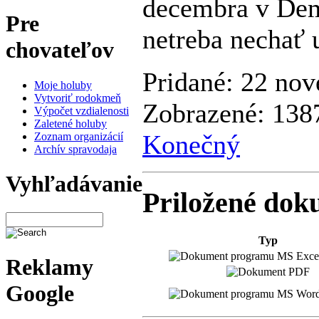
decembra v Demj
Pre
netreba nechať u
chovateľov
Pridané: 22 nov
Moje holuby
Vytvoriť rodokmeň
Zobrazené: 138
Výpočet vzdialenosti
Zaletené holuby
Konečný
Zoznam organizácií
Archív spravodaja
Vyhľadávanie
Priložené dok
Typ
Reklamy
Google