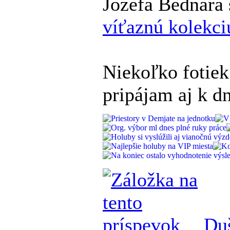
Jozefa Bednára 
víťaznú kolekci
Niekoľko fotiek
pripájam aj k d
Du