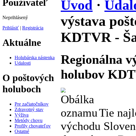
Používateľ
Úvod
·
Udalo
výstava poš
Neprihlásený
Prihlásiť
|
Registrácia
KDTVR - Ša
Aktuálne
Regionálna v
Holubárska nástenka
Udalosti
holubov KDTV
O poštových
holuboch
Pre začiatočníkov
Tie naj
Zdravotný stav
Výživa
Metódy chovu
východu Sloven
Profily chovateľov
Ostatné