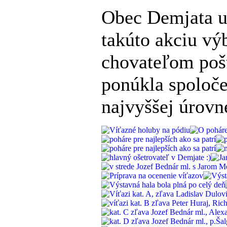
Obec Demjata uk
takúto akciu vý
chovateľom poš
ponúkla spoloče
najvyššej úrovn