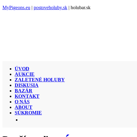
MyPigeons.eu
|
postoveholuby.sk
| holubar.sk
ÚVOD
AUKCIE
ZALETENÉ HOLUBY
DISKUSIA
BAZÁR
KONTAKT
O NÁS
ABOUT
SÚKROMIE