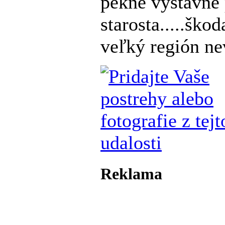
pekné výstavné 
starosta.....ško
veľký región ne
Reklama