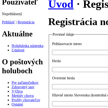
Používateľ
Úvod
· Regi
Neprihlásený
Registrácia n
Prihlásiť
|
Registrácia
Aktuálne
Povinné údaje
Prihlasovacie meno
Holubárska nástenka
Udalosti
O poštových
Heslo
holuboch
Overenie hesla
Pre začiatočníkov
Zdravotný stav
Výživa
Hlavné mesto Slovenska (kontrolná 
Metódy chovu
Profily chovateľov
Ostatné