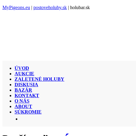
MyPigeons.eu
|
postoveholuby.sk
| holubar.sk
ÚVOD
AUKCIE
ZALETENÉ HOLUBY
DISKUSIA
BAZÁR
KONTAKT
O NÁS
ABOUT
SÚKROMIE