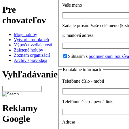
Vaše meno
Pre
chovateľov
Zadajte prosím Vaše celé meno (krst
Moje holuby
E-mailová adresa
Vytvoriť rodokmeň
Výpočet vzdialenosti
Zaletené holuby
Zoznam organizácií
Súhlasím s
podmienkami používa
Archív spravodaja
Kontaktné informácie
Vyhľadávanie
Telefónne číslo - mobil
Telefónne číslo - pevná linka
Reklamy
Google
Adresa