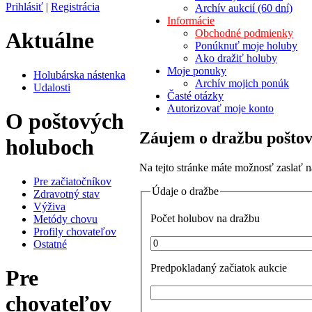
Prihlásiť
|
Registrácia
Archív aukcií (60 dní)
Informácie
Obchodné podmienky
Aktuálne
Ponúknuť moje holuby
Ako dražiť holuby
Moje ponuky
Holubárska nástenka
Archív mojich ponúk
Udalosti
Časté otázky
Autorizovať moje konto
O poštových
Záujem o dražbu pošto
holuboch
Na tejto stránke máte možnosť zaslať 
Pre začiatočníkov
Údaje o dražbe
Zdravotný stav
Výživa
Počet holubov na dražbu
Metódy chovu
Profily chovateľov
Ostatné
Predpokladaný začiatok aukcie
Pre
chovateľov