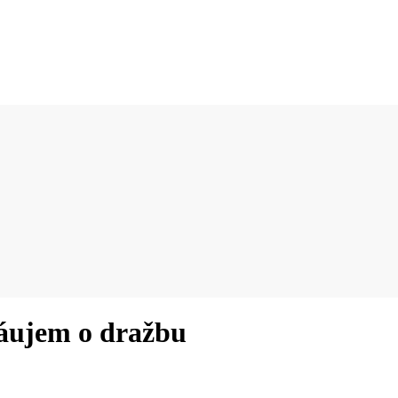
áujem o dražbu