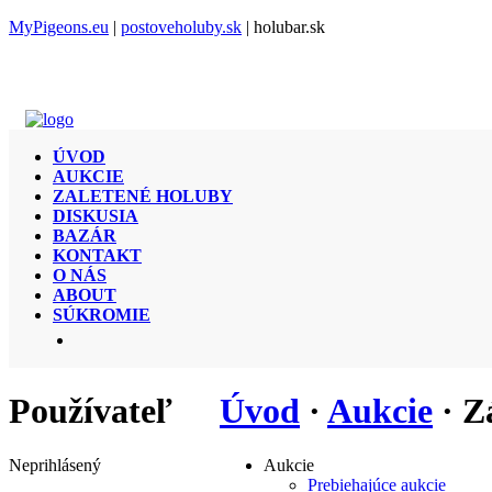
MyPigeons.eu
|
postoveholuby.sk
| holubar.sk
ÚVOD
AUKCIE
ZALETENÉ HOLUBY
DISKUSIA
BAZÁR
KONTAKT
O NÁS
ABOUT
SÚKROMIE
Používateľ
Úvod
·
Aukcie
· Z
Neprihlásený
Aukcie
Prebiehajúce aukcie