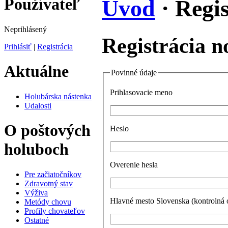
Používateľ
Úvod
· Regi
Neprihlásený
Registrácia n
Prihlásiť
|
Registrácia
Aktuálne
Povinné údaje
Prihlasovacie meno
Holubárska nástenka
Udalosti
O poštových
Heslo
holuboch
Overenie hesla
Pre začiatočníkov
Zdravotný stav
Výživa
Hlavné mesto Slovenska (kontrolná 
Metódy chovu
Profily chovateľov
Ostatné