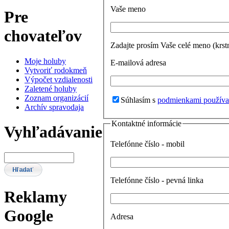
Vaše meno
Pre
chovateľov
Zadajte prosím Vaše celé meno (krst
Moje holuby
E-mailová adresa
Vytvoriť rodokmeň
Výpočet vzdialenosti
Zaletené holuby
Zoznam organizácií
Súhlasím s
podmienkami používa
Archív spravodaja
Kontaktné informácie
Vyhľadávanie
Telefónne číslo - mobil
Telefónne číslo - pevná linka
Reklamy
Google
Adresa