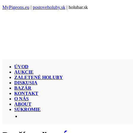
MyPigeons.eu
|
postoveholuby.sk
| holubar.sk
ÚVOD
AUKCIE
ZALETENÉ HOLUBY
DISKUSIA
BAZÁR
KONTAKT
O NÁS
ABOUT
SÚKROMIE