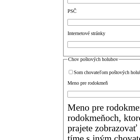
PSČ
Internetové stránky
Chov poštových holubov
Som chovateľom poštových hol
Meno pre rodokmeň
Meno pre rodokmeň 
rodokmeňoch, ktoré
prajete zobrazovať 
tíme s iným chova