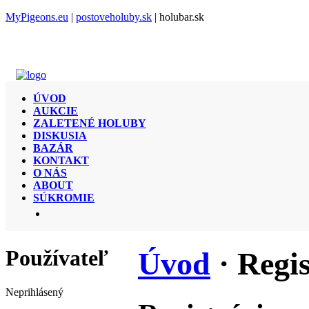
MyPigeons.eu
|
postoveholuby.sk
| holubar.sk
ÚVOD
AUKCIE
ZALETENÉ HOLUBY
DISKUSIA
BAZÁR
KONTAKT
O NÁS
ABOUT
SÚKROMIE
Používateľ
Úvod
· Regi
Neprihlásený