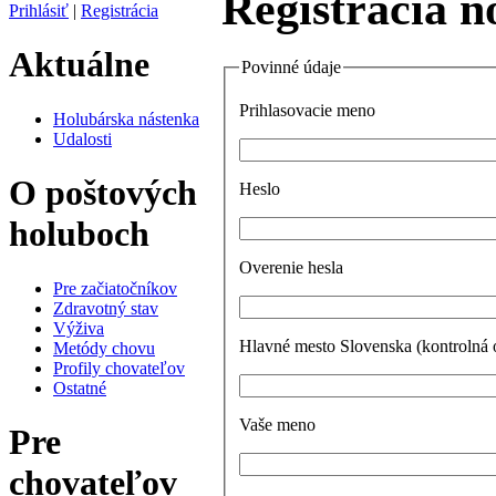
Registrácia n
Prihlásiť
|
Registrácia
Aktuálne
Povinné údaje
Prihlasovacie meno
Holubárska nástenka
Udalosti
O poštových
Heslo
holuboch
Overenie hesla
Pre začiatočníkov
Zdravotný stav
Výživa
Hlavné mesto Slovenska (kontrolná 
Metódy chovu
Profily chovateľov
Ostatné
Vaše meno
Pre
chovateľov