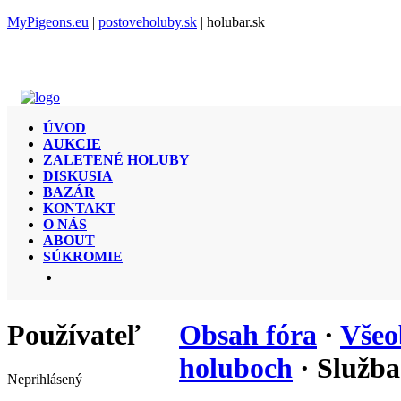
MyPigeons.eu
|
postoveholuby.sk
| holubar.sk
ÚVOD
AUKCIE
ZALETENÉ HOLUBY
DISKUSIA
BAZÁR
KONTAKT
O NÁS
ABOUT
SÚKROMIE
Používateľ
Obsah fóra
·
Všeo
holuboch
· Služba
Neprihlásený