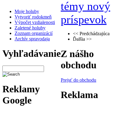
Moje holuby
Vytvoriť rodokmeň
Výpočet vzdialenosti
Zaletené holuby
Zoznam organizácií
<< Predchádzajúca
Archív spravodaja
Ďalšia >>
Vyhľadávanie
Z nášho
obchodu
Prejsť do obchodu
Reklamy
Reklama
Google