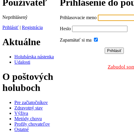
Používateľ
Prihlásenie do po
Neprihlásený
Prihlasovacie meno
Prihlásiť
|
Registrácia
Heslo
Aktuálne
Zapamätať si ma
Holubárska nástenka
Udalosti
Zabudol som
O poštových
holuboch
Pre začiatočníkov
Zdravotný stav
Výživa
Metódy chovu
Profily chovateľov
Ostatné