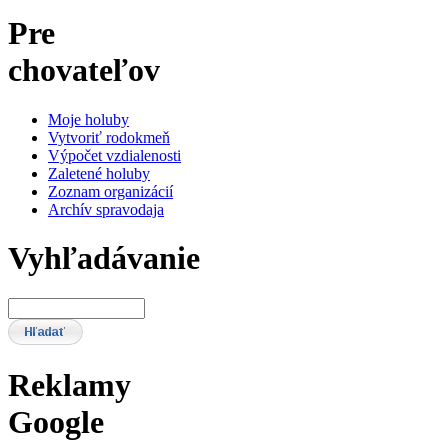
Pre
chovateľov
Moje holuby
Vytvoriť rodokmeň
Výpočet vzdialenosti
Zaletené holuby
Zoznam organizácií
Archív spravodaja
Vyhľadávanie
Reklamy
Google