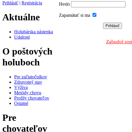
Prihlásiť
|
Registrácia
Heslo
Aktuálne
Zapamätať si ma
Holubárska nástenka
Udalosti
Zabudol som
O poštových
holuboch
Pre začiatočníkov
Zdravotný stav
Výživa
Metódy chovu
Profily chovateľov
Ostatné
Pre
chovateľov