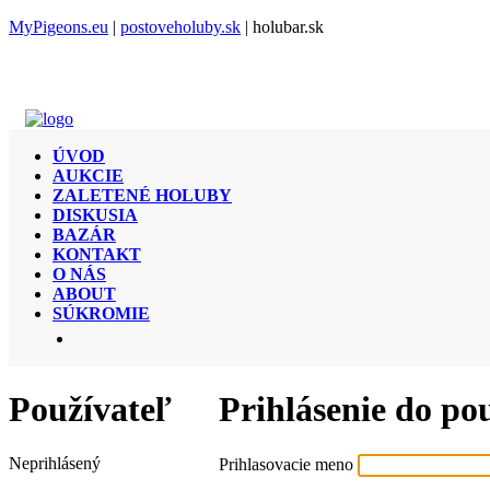
MyPigeons.eu
|
postoveholuby.sk
| holubar.sk
ÚVOD
AUKCIE
ZALETENÉ HOLUBY
DISKUSIA
BAZÁR
KONTAKT
O NÁS
ABOUT
SÚKROMIE
Používateľ
Prihlásenie do po
Neprihlásený
Prihlasovacie meno