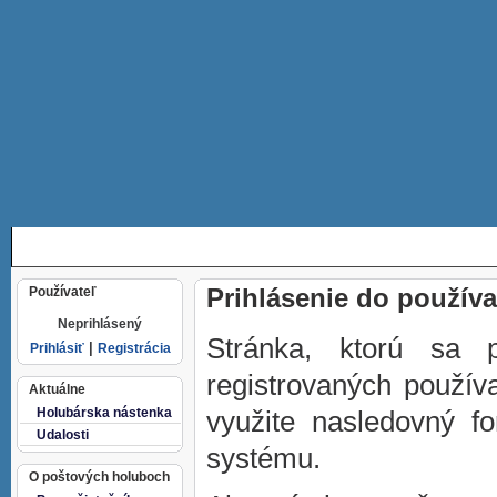
ÚVOD
AUKCIE
ZALETENÉ HOLUBY
DISKUSIA
Používateľ
Prihlásenie do použív
Neprihlásený
Stránka, ktorú sa 
|
Prihlásiť
Registrácia
registrovaných použív
Aktuálne
Holubárska nástenka
využite nasledovný fo
Udalosti
systému.
O poštových holuboch