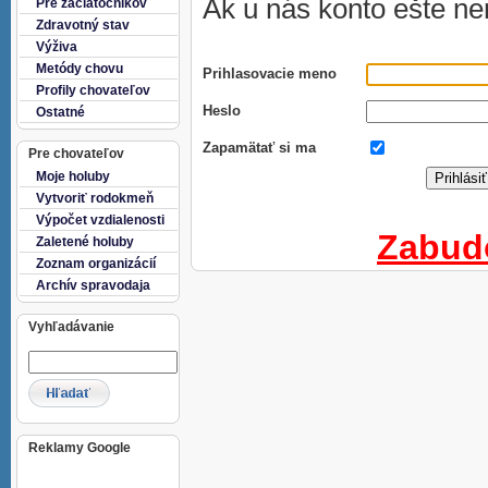
Ak u nás konto ešte n
Pre začiatočníkov
Zdravotný stav
Výživa
Metódy chovu
Prihlasovacie meno
Profily chovateľov
Heslo
Ostatné
Zapamätať si ma
Pre chovateľov
Moje holuby
Vytvoriť rodokmeň
Výpočet vzdialenosti
Zabud
Zaletené holuby
Zoznam organizácií
Archív spravodaja
Vyhľadávanie
Reklamy Google